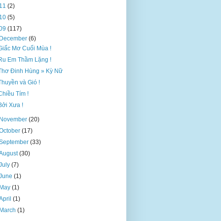
11
(2)
10
(5)
09
(117)
December
(6)
Giấc Mơ Cuối Mùa !
Ru Em Thầm Lặng !
Thơ Đinh Hùng » Kỳ Nữ
Thuyền và Gió !
Chiều Tím !
Bởi Xưa !
November
(20)
October
(17)
September
(33)
August
(30)
July
(7)
June
(1)
May
(1)
April
(1)
March
(1)