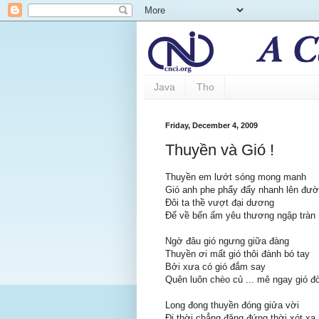
Java
Tho
Friday, December 4, 2009
Thuyền và Gió !
Thuyền em lướt sóng mong manh
Gió anh phe phẩy đẩy nhanh lên đư
Đôi ta thề vượt đại dương
Để về bến ấm yêu thương ngập tràn
Ngờ đâu gió ngưng giữa đàng
Thuyền ơi mất gió thôi đành bó tay
Bởi xưa có gió đắm say
Quên luôn chèo củ ... mê ngay gió đ
Long đong thuyền đóng giửa vời
Đi thời chẳng đặng đứng thời xót xa