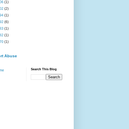
06
(1)
02
(2)
94
(1)
92
(6)
83
(1)
82
(1)
70
(1)
rt Abuse
Search This Blog
me