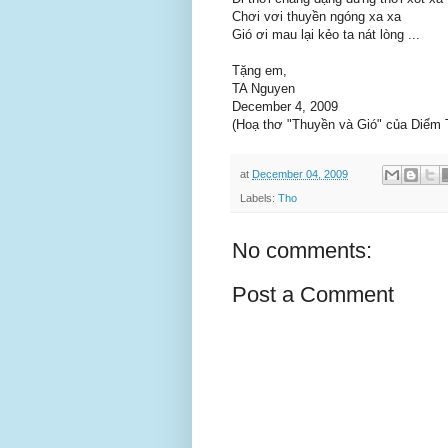
Chơi vơi thuyền ngóng xa xa
Gió ơi mau lại kẻo ta nát lòng ...
Tặng em,
TA Nguyen
December 4, 2009
(Hoạ thơ "Thuyền và Gió" của Diểm 
at
December 04, 2009
Labels:
Tho
No comments:
Post a Comment