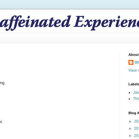
About
U
View m
ờng
Label
Ja
Th
Blog A
►
20
ời
►
20
►
20