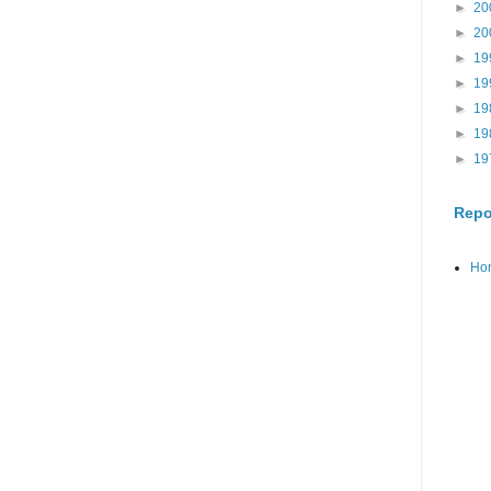
►
20
►
20
►
19
►
19
►
19
►
19
►
19
Repo
Ho