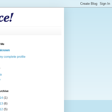
 Me
nknown
y complete profile
s
va
o
rchive
14
(1)
13
(6)
12
(5)