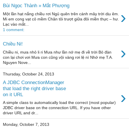
Bùi Ngọc Thành » Mắt Phượng
›
Một lần hạt nắng chiều rơi Ngủ quên trên cánh mây trời dịu êm.
Mi em cong vạt cỏ mềm Chân tôi trượt giữa đôi miền thực – hư.
Lạc vào mắt...
1 comment:
Chiều Ni!
›
Chiều ni, mưa nhỏ li ri Mưa như lần nớ mẹ đi về trời Bỏ đàn
con lại chơi vơi Mưa con cũng vội vàng rơi lệ nì Nhớ mẹ T.A.
Nguyen Nove...
Thursday, October 24, 2013
A JDBC ConnectionManager
that load the right driver base
›
on it URL
A simple class to automatically load the correct (most popular)
JDBC driver base on the connection URL. If you have other
driver URL and dr...
Monday, October 7, 2013