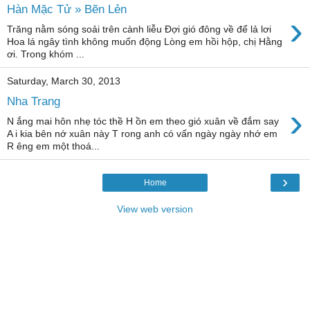
Hàn Mặc Tử » Bẽn Lẻn
›
Trăng nằm sóng soải trên cành liễu Đợi gió đông về để lả lơi
Hoa lá ngây tình không muốn động Lòng em hồi hộp, chị Hằng
ơi. Trong khóm ...
Saturday, March 30, 2013
Nha Trang
›
N ắng mai hôn nhẹ tóc thề H ồn em theo gió xuân về đắm say
A i kia bên nớ xuân này T rong anh có vấn ngày ngày nhớ em
R êng em một thoá...
›
Home
View web version